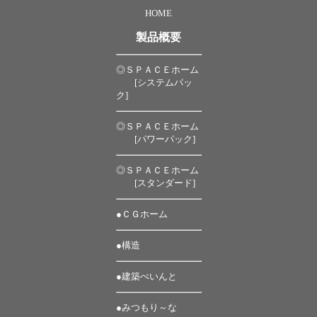
HOME
製品概要
◎ＳＰＡＣＥホーム
[システムパッ
ク]
◎ＳＰＡＣＥホーム
[パワーパック]
◎ＳＰＡＣＥホーム
[スタンダード]
●ＣＧホーム
●構造
●建築ぺいんと
●みつもり～な